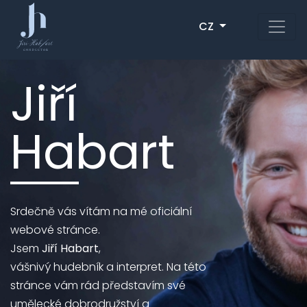
CZ
Jiří
Habart
Srdečně vás vítám na mé oficiální
webové stránce.
Jsem
Jiří Habart
,
vášnivý hudebník a interpret. Na této
stránce vám rád představím své
umělecké dobrodružství a